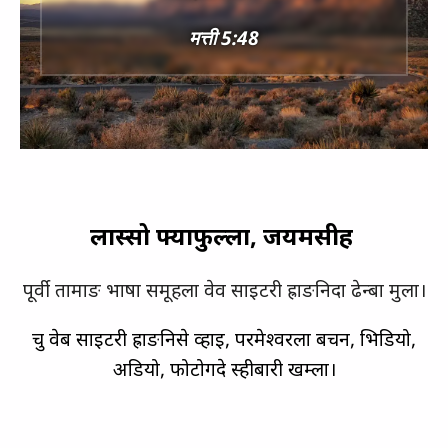
मत्ती 5:48
लास्‍सो फ्‍याफुल्‍ला, जयमसीह
पूर्वी तामाङ भाषा समूहला वेव साइटरी ह्राङनिदा ढेन्बा मुला।
चु वेब साइटरी ह्राङनिसे व्‍हाइ, परमेश्‍वरला बचन, भिडियो,
अडियो, फोटोगदे स्‍हीबारी खम्‍ला।